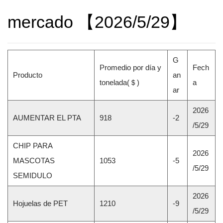
mercado 【2026/5/29】
G
Promedio por día y
Fech
Producto
an
tonelada(＄)
a
ar
2026
AUMENTAR EL PTA
918
-2
/5/29
CHIP PARA
2026
MASCOTAS
1053
-5
/5/29
SEMIDULO
2026
Hojuelas de PET
1210
-9
/5/29