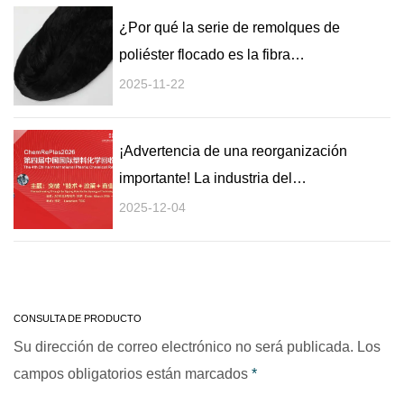
¿Por qué la serie de remolques de
poliéster flocado es la fibra
preferida en la industria textil?
2025-11-22
¡Advertencia de una reorganización
importante! La industria del
reciclaje de plástico se acerca a su
2025-12-04
"punto de asfixia"
CONSULTA DE PRODUCTO
Su dirección de correo electrónico no será publicada. Los
campos obligatorios están marcados
*