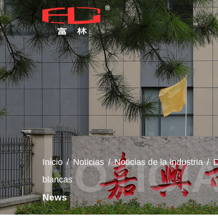
Inicio
/
Noticias
/
Noticias de la Industria
/
D
blancas
News