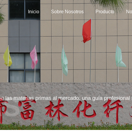
Inicio
Sobre Nosotros
Producto
No
e las materias primas al mercado: una guía profesional 