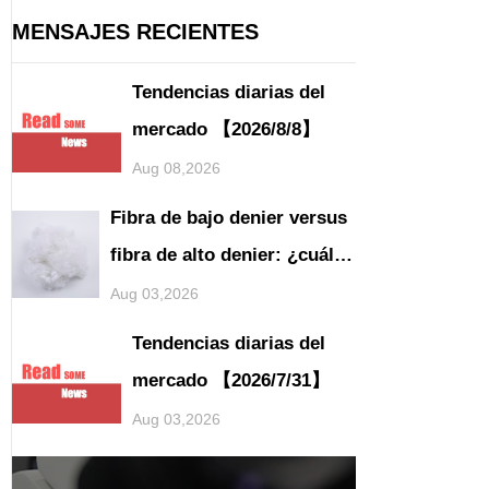
MENSAJES RECIENTES
Tendencias diarias del
mercado 【2026/8/8】
Aug 08,2026
Fibra de bajo denier versus
fibra de alto denier: ¿cuáles
son sus diferencias de
Aug 03,2026
aplicación?
Tendencias diarias del
mercado 【2026/7/31】
Aug 03,2026