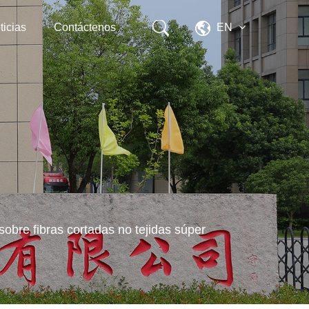
ticias
Contáctenos
EN
sobre fibras cortadas no tejidas súper