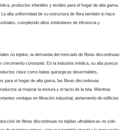
ica, productos infantiles y textiles para el hogar de alta gama,
 La alta uniformidad de su estructura de fibra también lo hace
dustriales, cumpliendo altos estándares de eficiencia y
riales no tejidos, la demanda del mercado de
fibras discontinuas
 crecimiento constante. En la industria médica, su alta pureza
 productos clave como batas quirúrgicas desechables,
es para el hogar de alta gama, las fibras discontinuas
ductos al mejorar la textura y el tacto de la tela. Mientras
tantes ventajas en filtración industrial, aislamiento de edificios
roducción de
fibras discontinuas no tejidas ultrablancas
no sólo
res de materias primas, sino que también impulsa la innovación