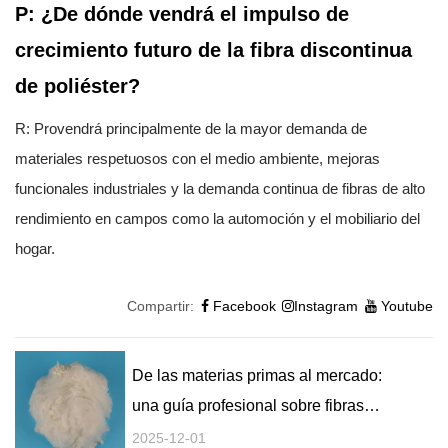
P: ¿De dónde vendrá el impulso de
crecimiento futuro de la fibra discontinua
de poliéster?
R: Provendrá principalmente de la mayor demanda de
materiales respetuosos con el medio ambiente, mejoras
funcionales industriales y la demanda continua de fibras de alto
rendimiento en campos como la automoción y el mobiliario del
hogar.
Compartir:
Facebook
Instagram
Youtube
De las materias primas al mercado:
una guía profesional sobre fibras
cortadas no tejidas súper blancas
2025-12-01