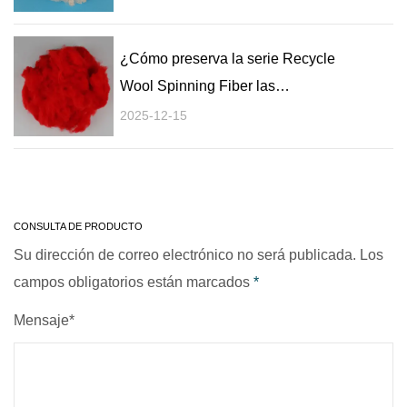
¿Cómo preserva la serie Recycle
Wool Spinning Fiber las
características de alta calidad de la
2025-12-15
lana y al mismo tiempo es
energéticamente eficiente y
respetuosa con el medio ambiente?
CONSULTA DE PRODUCTO
Su dirección de correo electrónico no será publicada. Los
campos obligatorios están marcados
*
Mensaje*