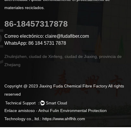
materiales reciclados.
86-18457317878
Correo electrónico: claire@fudafiber.com
WhatsApp: 86 184 5731 7878
Zhulinjizhen, ciudad de Xinfeng, ciudad de Jiaxing, provincia de
Zhejiang
Copyright @ 2023 Jiaxing Fuda Chemical Fibre Factory All rights
reserved
Technical Support ：
Smart Cloud
Enlace amistoso - Anhui Fulin Environmental Protection
Technology co., ltd.: https://www.ahflhb.com