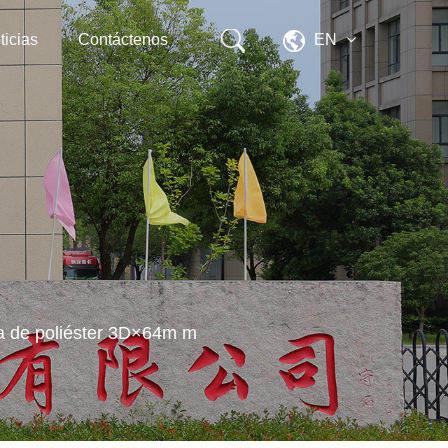
ticias
Contáctenos
EN
nua de poliéster 3D×64m m