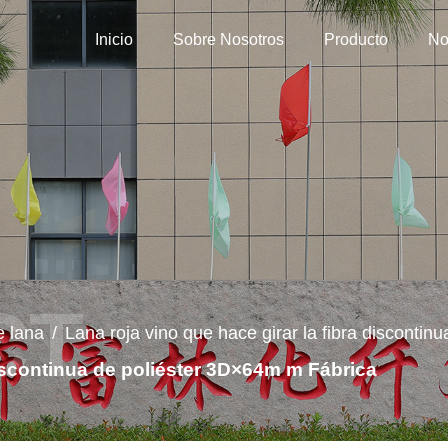
Inicio
Sobre Nosotros
Producto
No
e lana
/
Lana roja vino que hace girar la fibra disconti
discontinua de poliéster 3D×64m m Fábrica