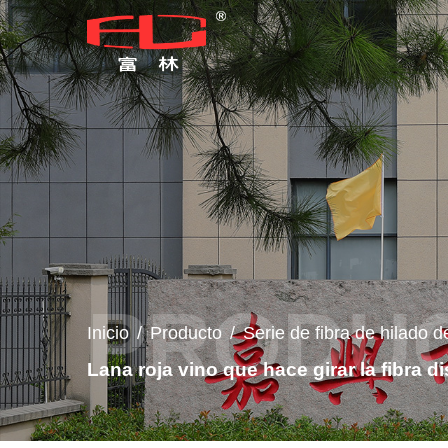
Inicio
/
Producto
/
Serie de fibra de hilado d
Lana roja vino que hace girar la fibra 