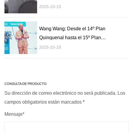
y aplicaciones
2025-10-15
Wang Wang: Desde el 14º Plan
Quinquenal hasta el 15º Plan
Quinquenal, la industria de
2025-10-29
utilización integral de plásticos ha
logrado avances a pasos
agigantados.
CONSULTA DE PRODUCTO
Su dirección de correo electrónico no será publicada. Los
campos obligatorios están marcados
*
Mensaje*